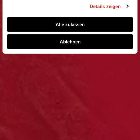
Möglichkeit,die Einwilligungserklärung zu widerrufen)
Details zeigen
erfahren Sie in
unserer
Datenschutzerklärung
—
Impressum
.
Alle zulassen
Ablehnen