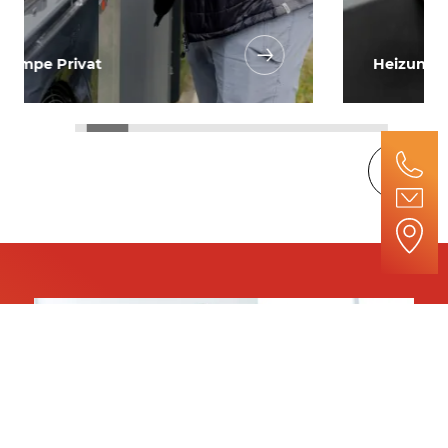
Impressum
Datenschutz
Hinweisgebersystem
Kontakt
Heizungsbau Privat
Cizek & Geiger GmbH & Co.KG
Arndt-Sallinger-Str. 5
94315 Straubing
Telefon
+49 (0) 94 21 / 861 05 88